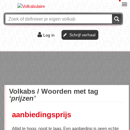
Schrijf verhaal
Log in
De of het?
Vraag & antwoord
Webshop
Volkabs / Woorden met tag
‘prijzen’
aanbiedingsprijs
Altijd te hoog, nooit te laag. Een aanbieding is geen echte