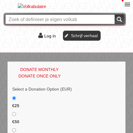
Schrijf verhaal
Log in
De of het?
Vraag & antwoord
DONATE MONTHLY
Webshop
DONATE ONCE ONLY
Select a Donation Option
(EUR)
€25
€50