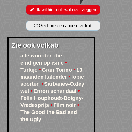
Ik wil hier ook wat over zeggen
Geef me een andere volkab
Zie ook volkab
alle woorden die
eindigen op isme
Turkije
Gran Torino
13
maanden kalender
fobie
soorten
Sarbanes-Oxley
wet
Enron schandaal
Félix Houphouët-Boigny-
Vredesprijs
Film noir
The Good the Bad and
the Ugly