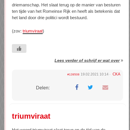
driemanschap. Het slaat terug op de manier van besturen
ten tijde van het Romeinse Rijk en heeft als betekenis dat
het land door drie politici wordt bestuurd.
(zov:
triumviraat
)
»
Lees verder of schrijf er wat over
CKA
19.02.2021 10:14
#139508
Delen:
triumviraat
Het woord triumviraat slaat terug op de tijd van de