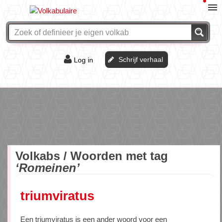
Schrijf verhaal
Log in
De of het?
Vraag & antwoord
Webshop
Volkabs / Woorden met tag
‘Romeinen’
triumviratus
Een triumviratus is een ander woord voor een