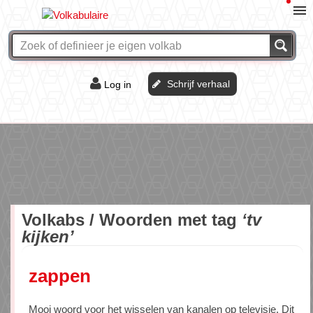
Schrijf verhaal
Log in
De of het?
Vraag & antwoord
Webshop
Volkabs / Woorden met tag
‘tv
kijken’
zappen
Mooi woord voor het wisselen van kanalen op televisie. Dit