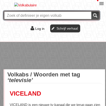
Schrijf verhaal
Log in
De of het?
Vraag & antwoord
Webshop
Volkabs / Woorden met tag
‘televisie’
VICELAND
VICELAND is een nieuwe tv-kanaal die we terug gaan zien