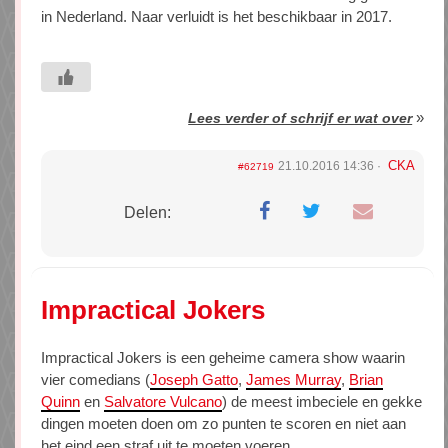
in Nederland. Naar verluidt is het beschikbaar in 2017.
»
Lees verder of schrijf er wat over
CKA
21.10.2016 14:36
#62719
Delen:
Impractical Jokers
Impractical Jokers is een geheime camera show waarin
vier comedians (
Joseph Gatto
,
James Murray
,
Brian
Quinn
en
Salvatore Vulcano
) de meest imbeciele en gekke
dingen moeten doen om zo punten te scoren en niet aan
het eind een straf uit te moeten voeren.