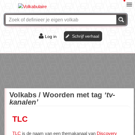
Schrijf verhaal
Log in
De of het?
Vraag & antwoord
Webshop
Volkabs / Woorden met tag
‘tv-
kanalen’
TLC
TLC
is de naam van een themakanaal van
Discovery