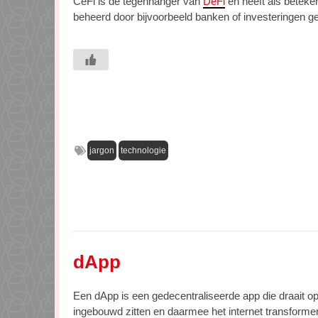
CeFi is de tegenhanger van
DeFi
en heeft als beteken
beheerd door bijvoorbeeld banken of investeringen 
jargon
technologie
dApp
Een dApp is een gedecentraliseerde app die draait o
ingebouwd zitten en daarmee het internet transform