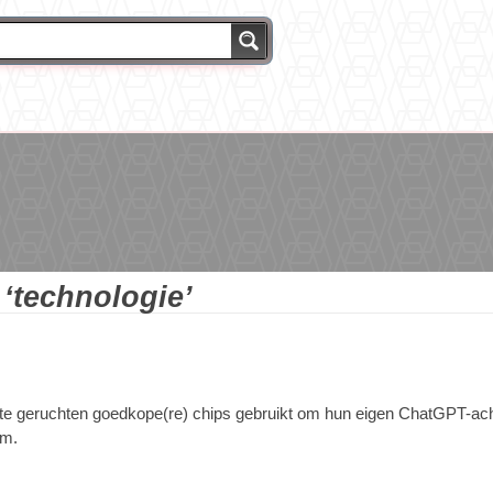
g
‘technologie’
te geruchten goedkope(re) chips gebruikt om hun eigen ChatGPT-achti
rm.