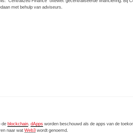
is: “Centralized Finance” oftewel: gecentraliseerde financiering. Bij
gedaan met behulp van adviseurs.
p de
blockchain
.
dApps
worden beschouwd als de apps van de toekoms
eren naar wat
Web3
wordt genoemd.