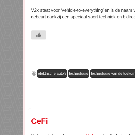
V2x staat voor ‘vehicle-to-everything’ en is de naam v
gebeurt dankzij een speciaal soort techniek en bidir
elektrische auto's
technologie
technologie van de toekom
CeFi