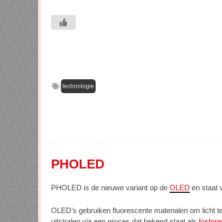
technologie
PHOLED
PHOLED is de nieuwe variant op de
OLED
en staat 
OLED’s gebruiken fluorescente materialen om licht 
uitstralen via een proces dat bekend staat als
fosfore