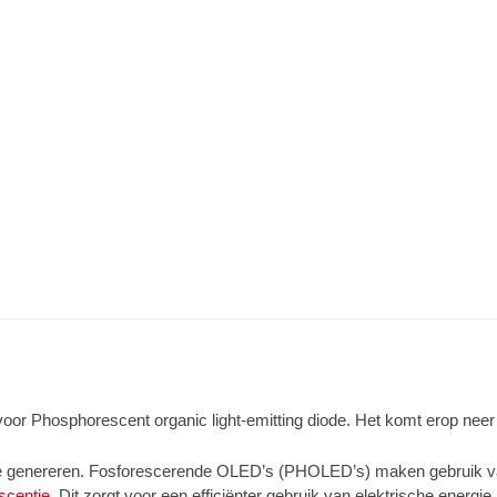
voor Phosphorescent organic light-emitting diode. Het komt erop ne
te genereren. Fosforescerende OLED’s (PHOLED’s) maken gebruik va
scentie
. Dit zorgt voor een efficiënter gebruik van elektrische energ