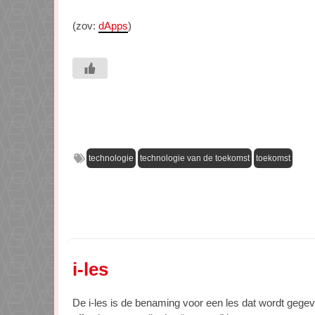
(zov:
dApps
)
technologie
technologie van de toekomst
toekomst
i-les
De i-les is de benaming voor een les dat wordt gegev