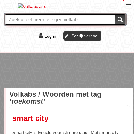
Schrijf verhaal
Log in
De of het?
Vraag & antwoord
Webshop
Volkabs / Woorden met tag
‘toekomst’
smart city
Smart city is Engels voor ‘slimme stad’. Met smart city