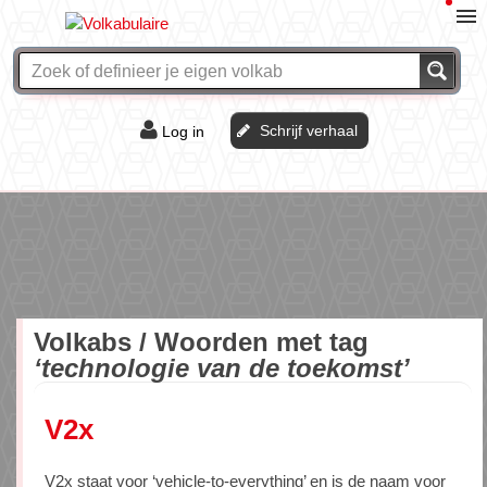
Schrijf verhaal
Log in
De of het?
Vraag & antwoord
Webshop
Volkabs / Woorden met tag
‘technologie van de toekomst’
V2x
V2x staat voor ‘vehicle-to-everything’ en is de naam voor