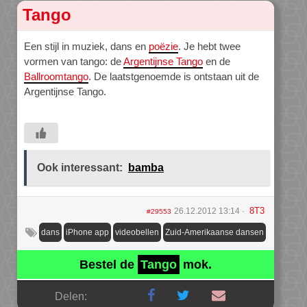
Tango
Een stijl in muziek, dans en
poëzie
. Je hebt twee
vormen van tango: de
Argentijnse Tango
en de
Ballroomtango
. De laatstgenoemde is ontstaan uit de
Argentijnse Tango.
Ook interessant:
bamba
8T3
26.12.2012 13:14
#29553
dans
iPhone app
videobellen
Zuid-Amerikaanse dansen
Bestel de
Tango
mok.
Delen: