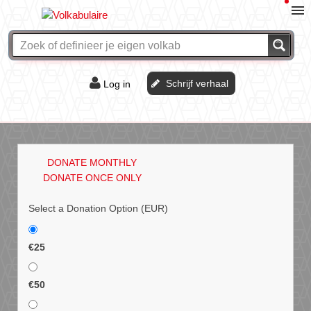
Schrijf verhaal
Log in
De of het?
Vraag & antwoord
DONATE MONTHLY
Webshop
DONATE ONCE ONLY
Select a Donation Option
(EUR)
€25
€50