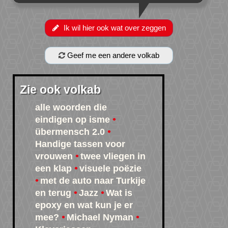
Ik wil hier ook wat over zeggen
Geef me een andere volkab
Zie ook volkab
alle woorden die
eindigen op isme
übermensch 2.0
Handige tassen voor
vrouwen
twee vliegen in
een klap
visuele poëzie
met de auto naar Turkije
en terug
Jazz
Wat is
epoxy en wat kun je er
mee?
Michael Nyman