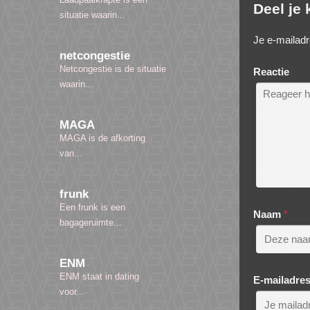
Deel je
situatie waarin...
Je e-mailadr
netcongestie
Netcongestie is de situatie
Reactie
waarin...
MAGA
MAGA is de afkorting
van...
frunk
Een frunk is een
Naam
*
bagageruimte...
ENM
ENM staat in dating
E-mailadre
voor...