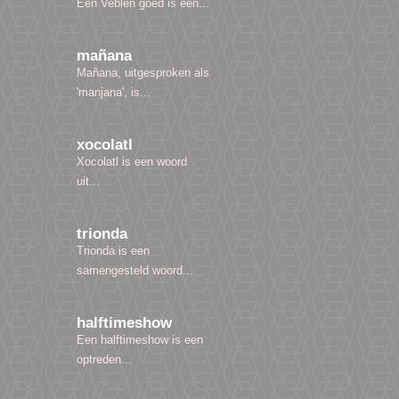
Een Veblen goed is een...
mañana
Mañana, uitgesproken als
'manjana', is...
xocolatl
Xocolatl is een woord
uit...
trionda
Trionda is een
samengesteld woord...
halftimeshow
Een halftimeshow is een
optreden...