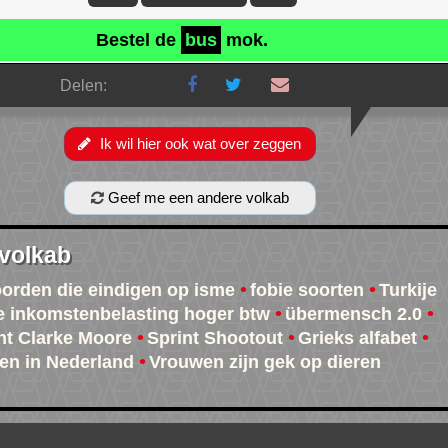
Bestel de
bus
mok.
Delen:
Ik wil hier ook wat over zeggen
Geef me een andere volkab
 volkab
oorden die eindigen op isme
fobie soorten
Turkije
e inkomstenbelasting hoger btw
übermensch 2.0
t Clarke Moore
Sprint Shootout
Grieks alfabet
ven in Nederland
Vrouwen zijn gek op dieren