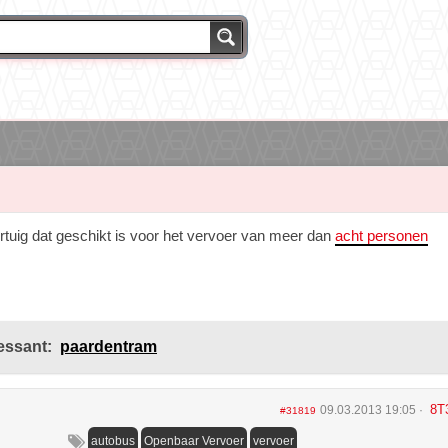
tuig dat geschikt is voor het vervoer van meer dan
acht personen
essant:
paardentram
8T
09.03.2013 19:05
#31819
autobus
Openbaar Vervoer
vervoer