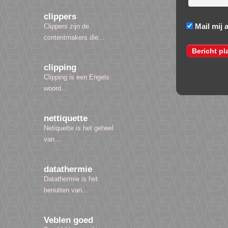
clippers
Mail mij 
Clippers zijn de
contentmakers die...
clipping
Clipping is een Engels
woord...
nettiquette
Netiquette is het geheel
van...
datathermie
Datathermie is het
benutten van...
Veblen goed