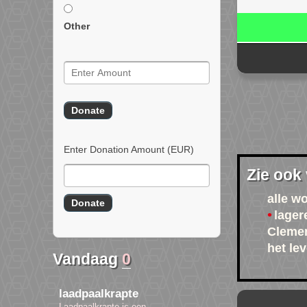
Other
Enter Donation Amount
(EUR)
Zie ook
alle w
lager
Clemen
het le
Vandaag
0
laadpaalkrapte
Laadpaalkrapte is een