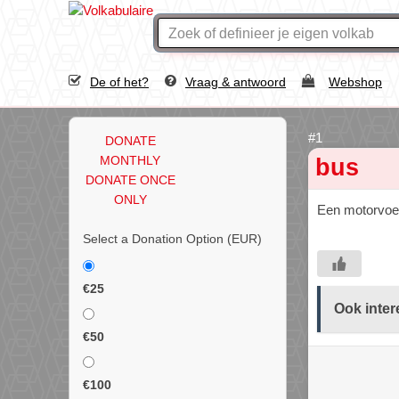
De of het?
Vraag & antwoord
Webshop
DONATE
MONTHLY
bus
DONATE ONCE
ONLY
Een motorvoer
Select a Donation Option
(EUR)
€25
Ook inter
€50
€100