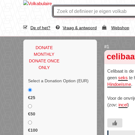
De of het?
Vraag & antwoord
Webshop
DONATE
MONTHLY
celibaa
DONATE ONCE
ONLY
Celibaat is d
geen
seks
te 
Select a Donation Option
(EUR)
Hindoeïsme
.
€25
Voor de onvrijw
(zov:
incel
)
€50
€100