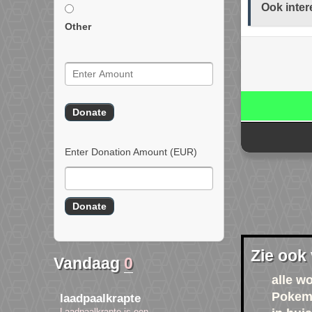
Ook inter
Other
Enter Donation Amount
(EUR)
Zie ook
Vandaag
0
alle w
Pokem
laadpaalkrapte
Laadpaalkrapte is een