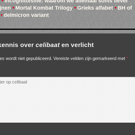
Incognitoïsme: waarom we allemaal soms liever
jnen
Mortal Kombat Trilogy
Grieks alfabet
BH of
delmicron variant
 kennis over
celibaat
en verlicht
es wordt niet gepubliceerd.
Vereiste velden zijn gemarkeerd met
*