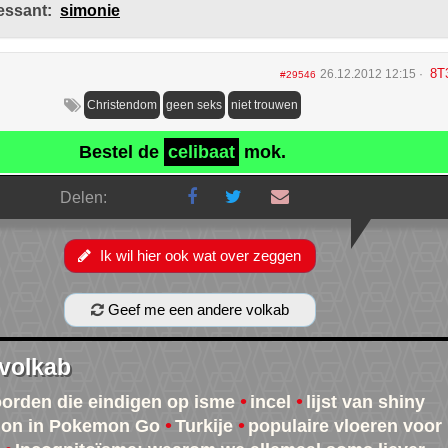
essant:
simonie
8T
26.12.2012 12:15
#29546
Christendom
geen seks
niet trouwen
Bestel de
celibaat
mok.
Delen:
Ik wil hier ook wat over zeggen
Geef me een andere volkab
 volkab
oorden die eindigen op isme
incel
lijst van shiny
on in Pokemon Go
Turkije
populaire vloeren voor