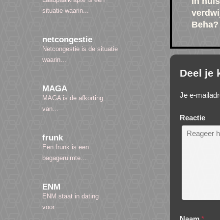
in huis
situatie waarin...
verdwi
Beha?
netcongestie
Netcongestie is de situatie
waarin...
Deel je
MAGA
Je e-mailadr
MAGA is de afkorting
van...
Reactie
frunk
Een frunk is een
bagageruimte...
ENM
ENM staat in dating
voor...
Naam
*