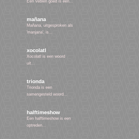
Een Veblen goed is een...
mañana
Mañana, uitgesproken als
'manjana', is...
xocolatl
Xocolatl is een woord
uit...
trionda
Trionda is een
samengesteld woord...
halftimeshow
Een halftimeshow is een
optreden...