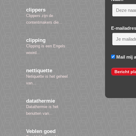
clippers
Clippers zijn de
contentmakers die...
E-mailadre
clipping
Clipping is een Engels
woord...
Mail mij 
nettiquette
Netiquette is het geheel
van...
datathermie
Datathermie is het
benutten van...
Veblen goed