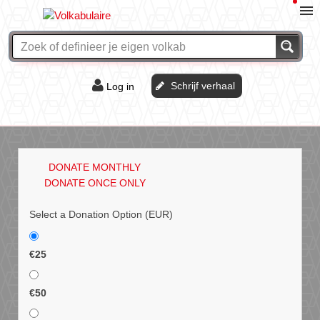
Schrijf verhaal
Log in
De of het?
Vraag & antwoord
DONATE MONTHLY
Webshop
DONATE ONCE ONLY
Select a Donation Option
(EUR)
€25
€50