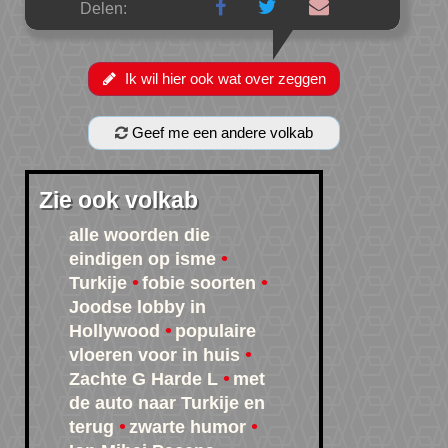
Delen:
Ik wil hier ook wat over zeggen
Geef me een andere volkab
Zie ook volkab
alle woorden die
eindigen op isme
Turkije
fobie soorten
Joodse lobby in
Hollywood
populaire
vloeren voor in huis
Zachte G Harde L
met
de auto naar Turkije en
terug
zwarte humor