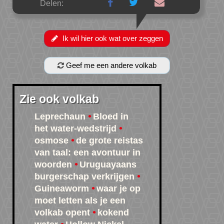
Delen:
Ik wil hier ook wat over zeggen
Geef me een andere volkab
Zie ook volkab
Leprechaun
Bloed in
het water-wedstrijd
osmose
de grote reistas
van taal: een avontuur in
woorden
Uruguayaans
burgerschap verkrijgen
Guineaworm
waar je op
moet letten als je een
volkab opent
kokend