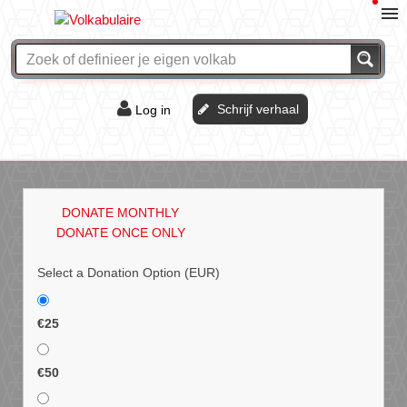
Schrijf verhaal
Log in
De of het?
Vraag & antwoord
DONATE MONTHLY
Webshop
DONATE ONCE ONLY
Select a Donation Option
(EUR)
€25
€50