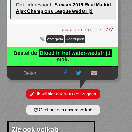
Ook interessant:
5 maart 2019 Real Madrid
Ajax Champions League wedstrijd
CKA
20.01.2016 09:35
#54900
waterpolo
wedstrijden
Bestel de
Bloed in het water-wedstrijd
mok.
Delen:
Ik wil hier ook wat over zeggen
Geef me een andere volkab
Zie ook volkab