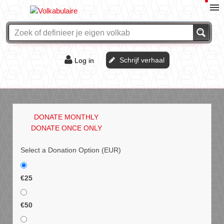
Schrijf verhaal
Log in
De of het?
Vraag & antwoord
DONATE MONTHLY
Webshop
DONATE ONCE ONLY
Select a Donation Option
(EUR)
€25
€50