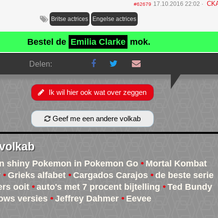
CK
17.10.2016 22:02
#62679
Britse actrices
Engelse actrices
Bestel de
Emilia Clarke
mok.
Delen:
Ik wil hier ook wat over zeggen
Geef me een andere volkab
 volkab
van shiny Pokemon in Pokemon Go
Mortal Kombat
y
Grieks alfabet
Cargados Carajos
de beste serie
ers ooit
auto's met 7 procent bijtelling
Ted Bundy
ows versies
Jeffrey Dahmer
Eevee