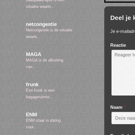
situatie waarin...
Deel je
netcongestie
Netcongestie is de situatie
Je e-mailadr
waarin...
Reactie
MAGA
MAGA is de afkorting
van...
frunk
Een frunk is een
bagageruimte...
Naam
*
ENM
ENM staat in dating
voor...