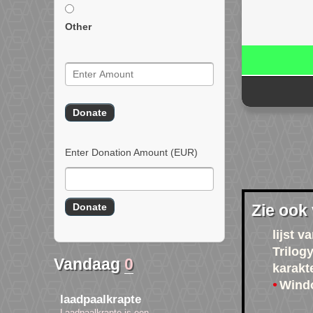
Other
Enter Donation Amount
(EUR)
Zie ook
lijst 
Trilog
Vandaag
0
karakt
Wind
laadpaalkrapte
Laadpaalkrapte is een