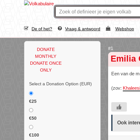
De of het?
Vraag & antwoord
Webshop
DONATE
MONTHLY
Emilia 
DONATE ONCE
ONLY
Een van de mee
Select a Donation Option
(EUR)
(zov:
Khalees
€25
€50
Ook inter
€100