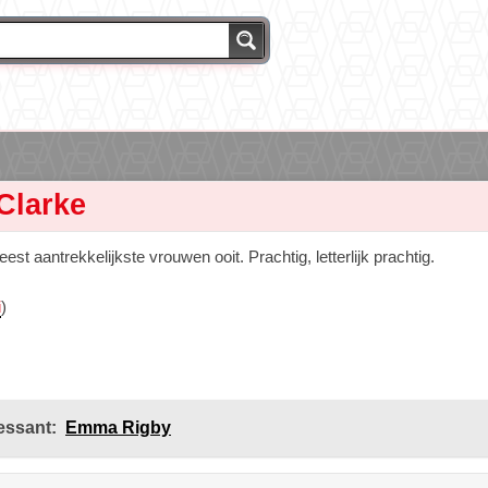
Clarke
st aantrekkelijkste vrouwen ooit. Prachtig, letterlijk prachtig.
i
)
essant:
Emma Rigby