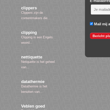
E-mailadre
clippers
Clippers zijn de
contentmakers die...
Mail mij 
clipping
Clipping is een Engels
woord...
nettiquette
Netiquette is het geheel
van...
datathermie
Datathermie is het
benutten van...
Veblen goed