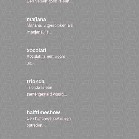
Een Veblen goed is een...
mañana
Mañana, uitgesproken als
'manjana', is...
xocolatl
Xocolatl is een woord
uit...
trionda
Trionda is een
samengesteld woord...
halftimeshow
Een halftimeshow is een
optreden...