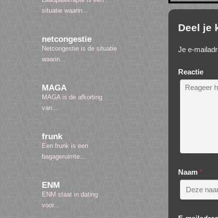
situatie waarin...
Deel je
netcongestie
Netcongestie is de situatie
Je e-mailadr
waarin...
Reactie
MAGA
MAGA is de afkorting
van...
frunk
Een frunk is een
bagageruimte...
Naam
*
ENM
ENM staat in dating
voor...