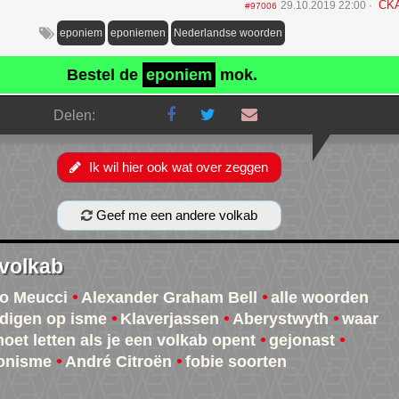
CK
29.10.2019 22:00
#97006
eponiem
eponiemen
Nederlandse woorden
Bestel de
eponiem
mok.
Delen:
Ik wil hier ook wat over zeggen
Geef me een andere volkab
 volkab
o Meucci
Alexander Graham Bell
alle woorden
ndigen op isme
Klaverjassen
Aberystwyth
waar
moet letten als je een volkab opent
gejonast
onisme
André Citroën
fobie soorten