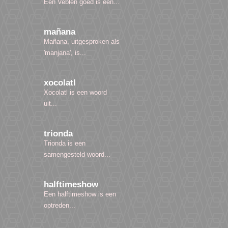
Een Veblen goed is een...
mañana
Mañana, uitgesproken als
'manjana', is...
xocolatl
Xocolatl is een woord
uit...
trionda
Trionda is een
samengesteld woord...
halftimeshow
Een halftimeshow is een
optreden...