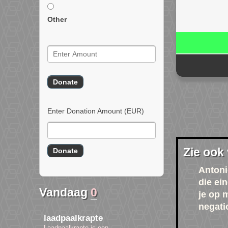
Other
Enter Donation Amount
(EUR)
Zie ook
Antoni
die ei
Vandaag
0
je op 
negati
laadpaalkrapte
Laadpaalkrapte is een