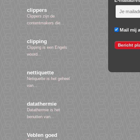
E-mailadre
clippers
Clippers zijn de
contentmakers die...
Mail mij 
clipping
Clipping is een Engels
woord...
nettiquette
Netiquette is het geheel
van...
datathermie
Datathermie is het
benutten van...
Veblen goed