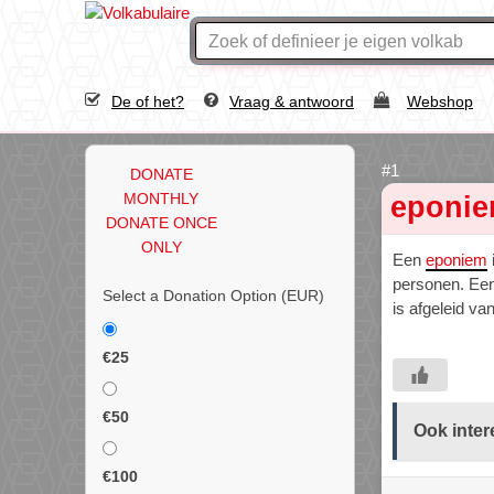
De of het?
Vraag & antwoord
Webshop
DONATE
MONTHLY
eponi
DONATE ONCE
ONLY
Een
eponiem
personen. Een
Select a Donation Option
(EUR)
is afgeleid va
€25
€50
Ook inter
€100