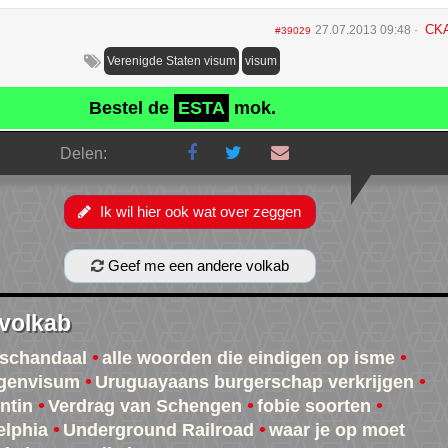
CK
27.07.2013 09:48
#39029
Verenigde Staten visum
visum
Bestel de
ESTA
mok.
Delen:
Ik wil hier ook wat over zeggen
Geef me een andere volkab
 volkab
schandaal
alle woorden die eindigen op isme
genvisum
Uruguayaans burgerschap verkrijgen
ntin
Verdrag van Schengen
fobie soorten
elphia
Underground Railroad
waar je op moet