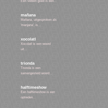
Een Veblen goed is een...
mañana
Mañana, uitgesproken als
'manjana', is...
xocolatl
Xocolatl is een woord
uit...
trionda
Trionda is een
samengesteld woord...
halftimeshow
Een halftimeshow is een
optreden...