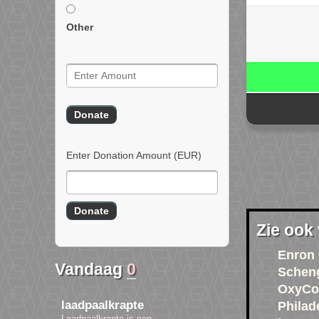
Other
Enter Donation Amount
(EUR)
Zie ook
Enron 
Vandaag
0
Schen
OxyCo
laadpaalkrapte
Philad
Laadpaalkrapte is een