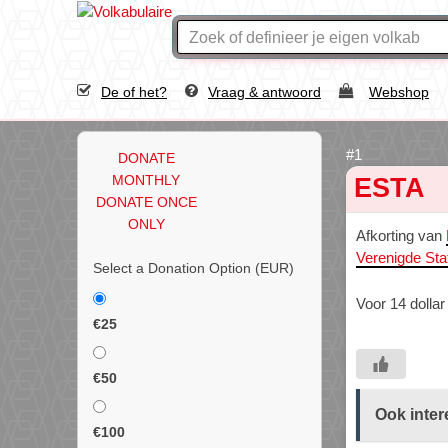
De of het?
Vraag & antwoord
Webshop
DONATE
MONTHLY
ESTA
DONATE ONCE
ONLY
Afkorting van
Verenigde Sta
Select a Donation Option
(EUR)
Voor 14 dollar
€25
€50
Ook inter
€100