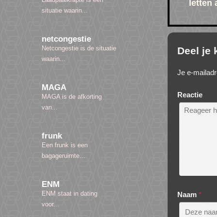
letten
situatie waarin...
netcongestie
Netcongestie is de situatie
Deel je
waarin...
Je e-mailadr
MAGA
Reactie
MAGA is de afkorting
van...
frunk
Een frunk is een
bagageruimte...
ENM
ENM staat in dating
Naam
*
voor...