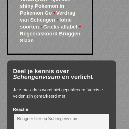
shiny Pokemon in
Pokemon Go
Verdrag
van Schengen
fobie
soorten
Grieks alfabet
Regeerakkoord Bruggen
Slaan
Deel je kennis over
Schengenvisum
en verlicht
Je e-mailadres wordt niet gepubliceerd.
Vereiste
velden zijn gemarkeerd met
*
Reactie