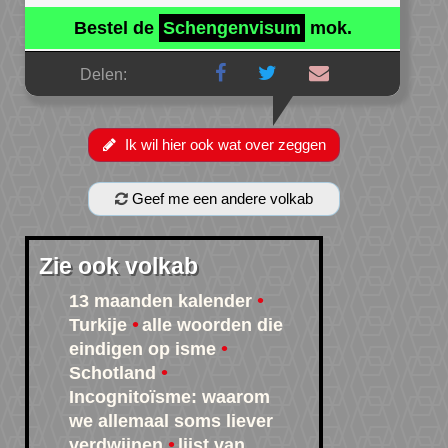
Bestel de
Schengenvisum
mok.
Delen:
Ik wil hier ook wat over zeggen
Geef me een andere volkab
Zie ook volkab
13 maanden kalender
Turkije
alle woorden die
eindigen op isme
Schotland
Incognitoïsme: waarom
we allemaal soms liever
verdwijnen
lijst van