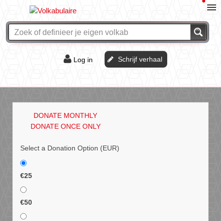
Schrijf verhaal
Log in
De of het?
Vraag & antwoord
DONATE MONTHLY
Webshop
DONATE ONCE ONLY
Select a Donation Option
(EUR)
€25
€50