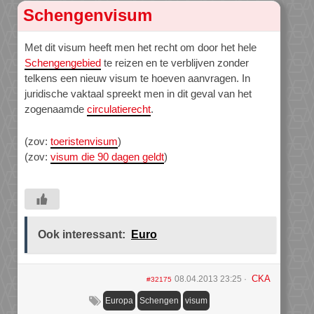
Schengenvisum
Met dit visum heeft men het recht om door het hele
Schengengebied
te reizen en te verblijven zonder
telkens een nieuw visum te hoeven aanvragen. In
juridische vaktaal spreekt men in dit geval van het
zogenaamde
circulatierecht
.
(zov:
toeristenvisum
)
(zov:
visum die 90 dagen geldt
)
Ook interessant:
Euro
CKA
08.04.2013 23:25
#32175
Europa
Schengen
visum