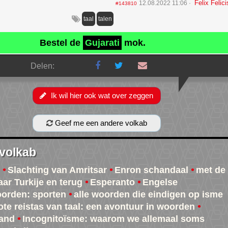
Felix Felici
12.08.2022 11:06
#143810
taal
talen
Bestel de
Gujarati
mok.
Delen:
Ik wil hier ook wat over zeggen
Geef me een andere volkab
 volkab
Slachting van Amritsar
Enron schandaal
met de
aar Turkije en terug
Esperanto
Engelse
orden: sporten
alle woorden die eindigen op isme
ote reistas van taal: een avontuur in woorden
and
Incognitoïsme: waarom we allemaal soms