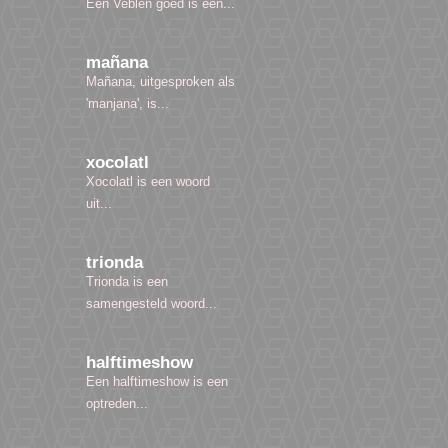
Een Veblen goed is een...
mañana
Mañana, uitgesproken als
'manjana', is...
xocolatl
Xocolatl is een woord
uit...
trionda
Trionda is een
samengesteld woord...
halftimeshow
Een halftimeshow is een
optreden...