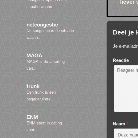
liever
situatie waarin...
netcongestie
Netcongestie is de situatie
Deel je
waarin...
Je e-mailadr
MAGA
Reactie
MAGA is de afkorting
van...
frunk
Een frunk is een
bagageruimte...
ENM
ENM staat in dating
Naam
*
voor...