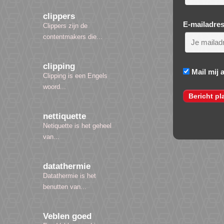
clippers
E-mailadre
Clippers zijn de
contentmakers die...
clipping
Mail mij 
Clipping is een Engels
woord...
nettiquette
Netiquette is het geheel
van...
datathermie
Datathermie is het
benutten van...
Veblen goed