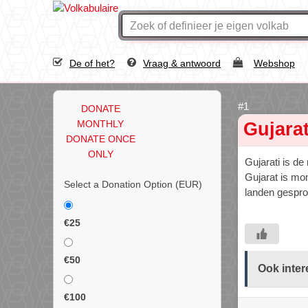
De of het?
Vraag & antwoord
Webshop
DONATE
MONTHLY
Gujarat
DONATE ONCE
ONLY
Gujarati is de
Gujarat is mo
Select a Donation Option
(EUR)
landen gespro
€25
€50
Ook inter
€100