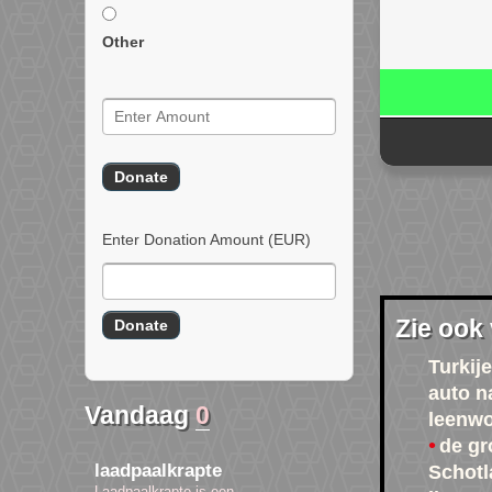
Other
Enter Donation Amount
(EUR)
Zie ook
Turkije
auto n
Vandaag
0
leenwo
de gr
laadpaalkrapte
Schotl
Laadpaalkrapte is een