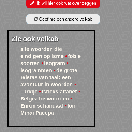
Ik wil hier ook wat over zeggen
Geef me een andere volkab
Zie ook volkab
alle woorden die
eindigen op isme
fobie
soorten
isogram
isogrammen
de grote
reistas van taal: een
avontuur in woorden
Turkije
Grieks alfabet
Belgische woorden
Enron schandaal
Ion
Mihai Pacepa