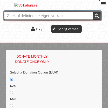
Schrijf verhaal
Log in
De of het?
Vraag & antwoord
DONATE MONTHLY
Webshop
DONATE ONCE ONLY
Select a Donation Option
(EUR)
€25
€50