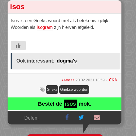
isos
Isos is een Grieks woord met als betekenis ‘gelijk’.
Woorden als
isogram
zijn hiervan afgeleid.
Ook interessant:
dogma's
CKA
20.02.2021 13:59
#140133
Grieks
Griekse woorden
Bestel de
isos
mok.
Delen: