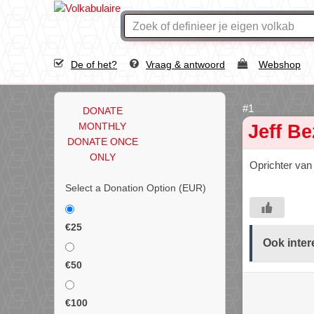
De of het?
Vraag & antwoord
Webshop
DONATE
MONTHLY
Jeff B
DONATE ONCE
ONLY
Oprichter van
Select a Donation Option
(EUR)
€25
Ook inter
€50
€100