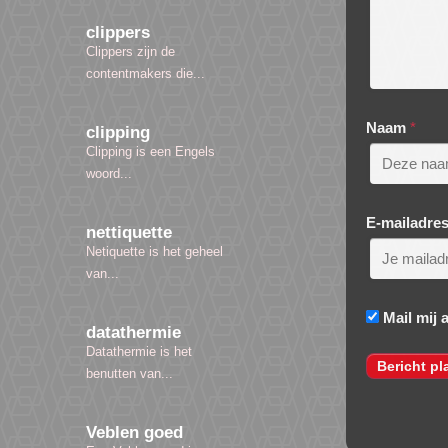
clippers
Clippers zijn de
contentmakers die...
Naam
*
clipping
Clipping is een Engels
woord...
E-mailadre
nettiquette
Netiquette is het geheel
van...
Mail mij 
datathermie
Datathermie is het
benutten van...
Veblen goed