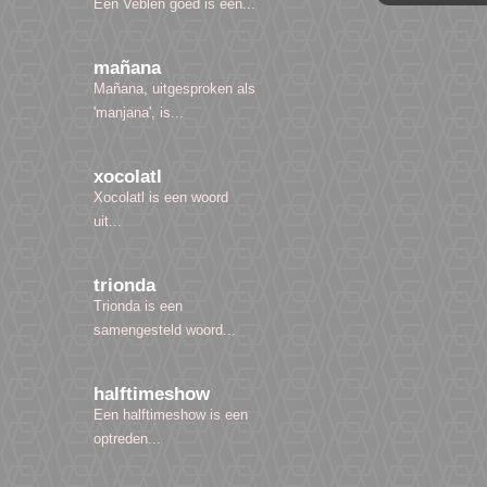
Een Veblen goed is een...
mañana
Mañana, uitgesproken als
'manjana', is...
xocolatl
Xocolatl is een woord
uit...
trionda
Trionda is een
samengesteld woord...
halftimeshow
Een halftimeshow is een
optreden...