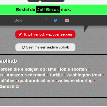
Bestel de
Jeff Bezos
mok.
Delen:
Ik wil hier ook wat over zeggen
Geef me een andere volkab
 volkab
oorden die eindigen op isme
fobie soorten
on
Amazon Nederland
Turkije
Washington Post
 alfabet
quattuordeciljoen
webwinkeloorlog
 Gerschitz