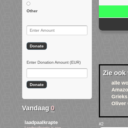
Other
Enter Donation Amount
(EUR)
Zie ook
alle w
Amaz
Grieks
Oliver
Vandaag
0
laadpaalkrapte
Laadpaalkrapte is een