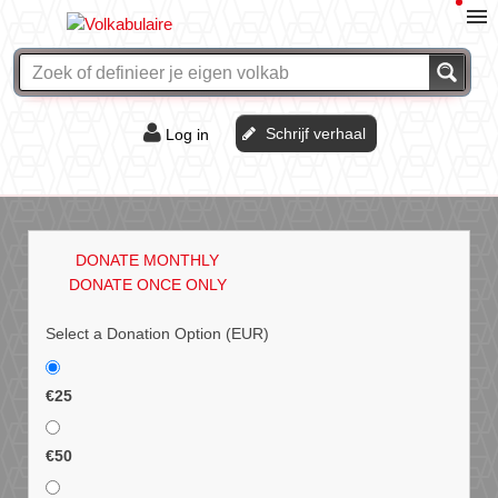
Schrijf verhaal
Log in
De of het?
Vraag & antwoord
DONATE MONTHLY
Webshop
DONATE ONCE ONLY
Select a Donation Option
(EUR)
€25
€50