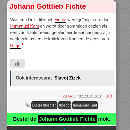
Johann Gottlieb Fichte
Was een Duits filosoof.
Fichte
werd geïnspireerd door
Immanuel Kant
en wordt door sommigen gezien als
één van Kants meest getalenteerde aanhangers. Zijn
werk valt tussen de kritiek van Kant en de geest van
*
Hegel
Ook interessant:
Slavoj Zizek
8T3
17.02.2013 16:11
#31494
Duitse filosofen
filosoof
Immanuel Kant
Bestel de
Johann Gottlieb Fichte
mok.