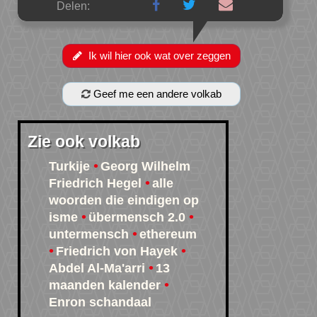
Delen:
Ik wil hier ook wat over zeggen
Geef me een andere volkab
Zie ook volkab
Turkije
Georg Wilhelm
Friedrich Hegel
alle
woorden die eindigen op
isme
übermensch 2.0
untermensch
ethereum
Friedrich von Hayek
Abdel Al-Ma'arri
13
maanden kalender
Enron schandaal