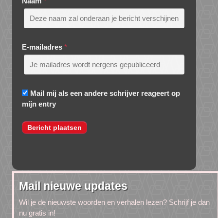
Naam
*
E-mailadres
*
Mail mij als een andere schrijver reageert op
mijn entry
Mail nieuwe updates
Wil je de nieuwste woorden en verhalen lezen? Schrijf je dan
nu gratis in!