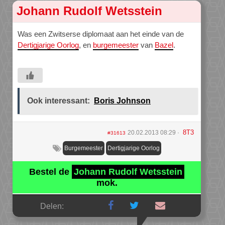
Johann Rudolf Wetsstein
Was een Zwitserse diplomaat aan het einde van de
Dertigjarige Oorlog
, en
burgemeester
van
Bazel
.
Ook interessant:
Boris Johnson
8T3
20.02.2013 08:29
#31613
Burgemeester
Dertigjarige Oorlog
Bestel de
Johann Rudolf Wetsstein
mok.
Delen: