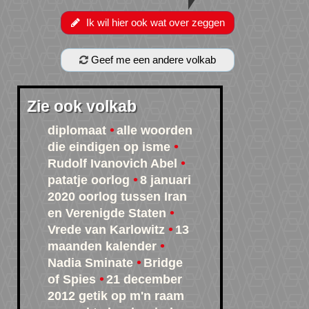
Ik wil hier ook wat over zeggen
Geef me een andere volkab
Zie ook volkab
diplomaat
alle woorden
die eindigen op isme
Rudolf Ivanovich Abel
patatje oorlog
8 januari
2020 oorlog tussen Iran
en Verenigde Staten
Vrede van Karlowitz
13
maanden kalender
Nadia Sminate
Bridge
of Spies
21 december
2012 getik op m'n raam