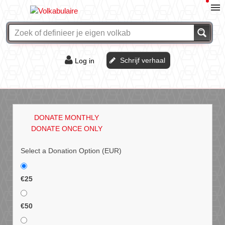
Schrijf verhaal
Log in
De of het?
Vraag & antwoord
DONATE MONTHLY
Webshop
DONATE ONCE ONLY
Select a Donation Option
(EUR)
€25
€50