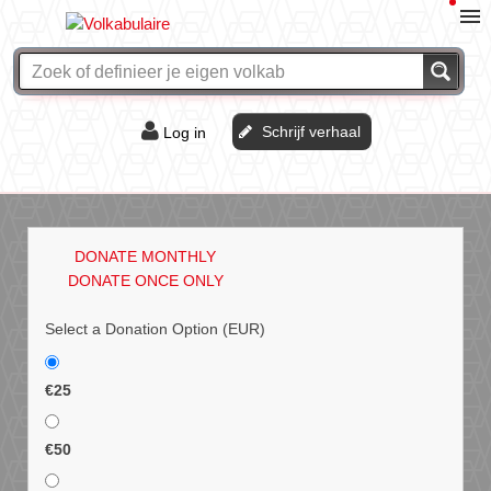
Schrijf verhaal
Log in
De of het?
Vraag & antwoord
DONATE MONTHLY
Webshop
DONATE ONCE ONLY
Select a Donation Option
(EUR)
€25
€50