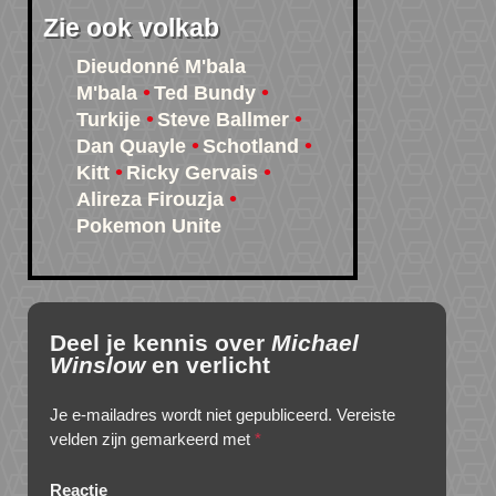
Zie ook volkab
Dieudonné M'bala
M'bala
Ted Bundy
Turkije
Steve Ballmer
Dan Quayle
Schotland
Kitt
Ricky Gervais
Alireza Firouzja
Pokemon Unite
Deel je kennis over
Michael
Winslow
en verlicht
Je e-mailadres wordt niet gepubliceerd.
Vereiste
velden zijn gemarkeerd met
*
Reactie