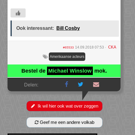
Ook interessant:
Bill Cosby
CKA
14.09.2018 07:53
#65533
Amerikaanse acteurs
Bestel de
Michael Winslow
mok.
Delen:
Ik wil hier ook wat over zeggen
Geef me een andere volkab