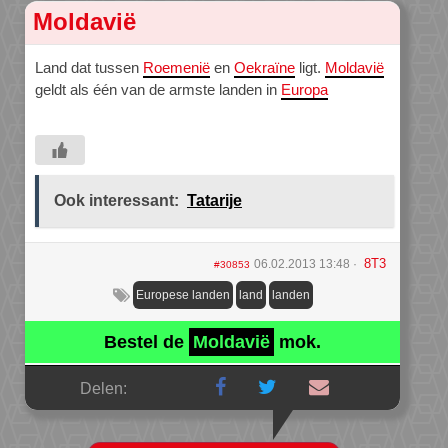
Moldavië
Land dat tussen
Roemenië
en
Oekraïne
ligt.
Moldavië
geldt als één van de armste landen in
Europa
Ook interessant:
Tatarije
8T3
06.02.2013 13:48
#30853
Europese landen
land
landen
Bestel de
Moldavië
mok.
Delen: