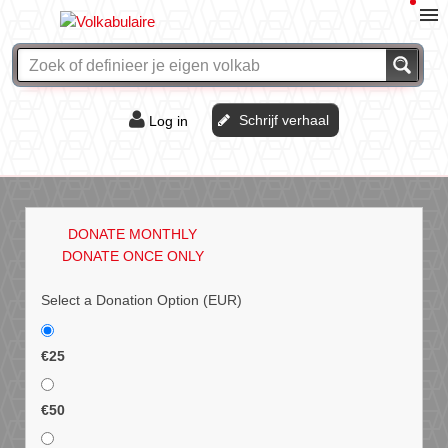
Schrijf verhaal
Log in
De of het?
Vraag & antwoord
DONATE MONTHLY
Webshop
DONATE ONCE ONLY
Select a Donation Option
(EUR)
€25
€50