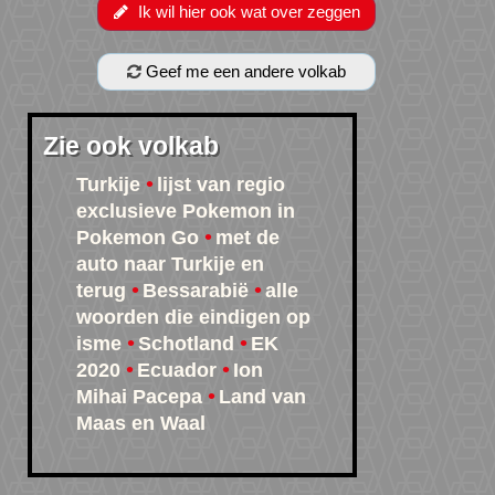
Ik wil hier ook wat over zeggen
Geef me een andere volkab
Zie ook volkab
Turkije
lijst van regio
exclusieve Pokemon in
Pokemon Go
met de
auto naar Turkije en
terug
Bessarabië
alle
woorden die eindigen op
isme
Schotland
EK
2020
Ecuador
Ion
Mihai Pacepa
Land van
Maas en Waal