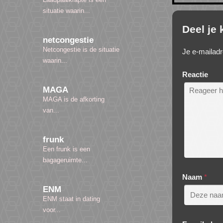
situatie waarin...
Deel je
netcongestie
Netcongestie is de situatie
Je e-mailadr
waarin...
Reactie
MAGA
MAGA is de afkorting
van...
frunk
Een frunk is een
bagageruimte...
Naam
*
ENM
ENM staat in dating
voor...