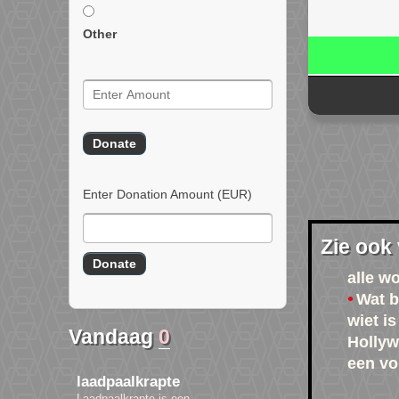
Other
Enter Donation Amount
(EUR)
Zie ook
alle w
Wat b
wiet is
Vandaag
0
Holly
een vo
laadpaalkrapte
Laadpaalkrapte is een