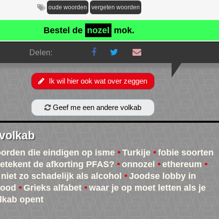
oude woorden
vergeten woorden
Bestel de
nozel
mok.
Delen:
Ik wil hier ook wat over zeggen
Geef me een andere volkab
 volkab
oorden die eindigen op isme
Turkije
fobie soorten
etekent de afkorting PFAS?
onnozel
ethereum
 niet zo schadelijk als alcohol
Joodse lobby in
wood
Grieks alfabet
waar je op moet letten als je
lkab opent