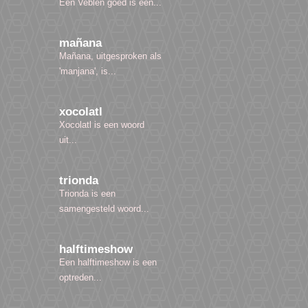
Een Veblen goed is een...
mañana
Mañana, uitgesproken als
'manjana', is...
xocolatl
Xocolatl is een woord
uit...
trionda
Trionda is een
samengesteld woord...
halftimeshow
Een halftimeshow is een
optreden...