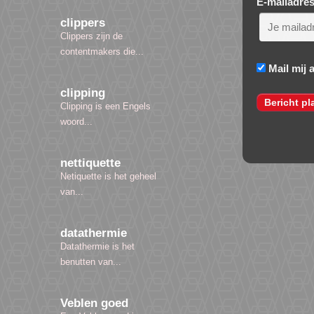
E-mailadre
clippers
Clippers zijn de
contentmakers die...
Mail mij 
clipping
Clipping is een Engels
woord...
nettiquette
Netiquette is het geheel
van...
datathermie
Datathermie is het
benutten van...
Veblen goed