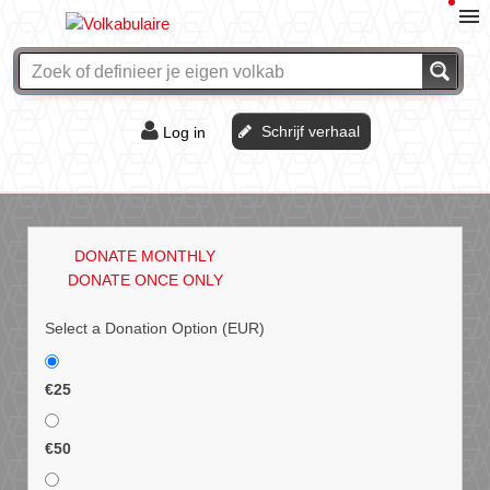
Schrijf verhaal
Log in
De of het?
Vraag & antwoord
DONATE MONTHLY
Webshop
DONATE ONCE ONLY
Select a Donation Option
(EUR)
€25
€50