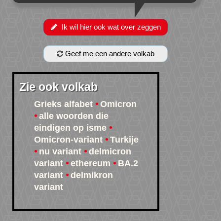
Ik wil hier ook wat over zeggen
Geef me een andere volkab
Zie ook volkab
Grieks alfabet
Omicron
alle woorden die
eindigen op isme
Omicron-variant
Turkije
nu variant
delmicron
variant
ethereum
BA.2
variant
delmikron
variant