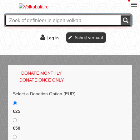
Schrijf verhaal
Log in
De of het?
Vraag & antwoord
DONATE MONTHLY
Webshop
DONATE ONCE ONLY
Select a Donation Option
(EUR)
€25
€50