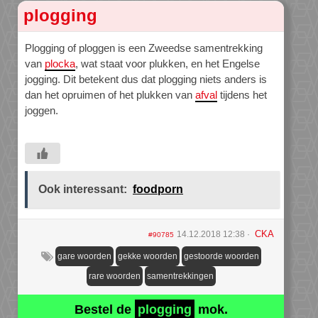
plogging
Plogging of ploggen is een Zweedse samentrekking
van
plocka
, wat staat voor plukken, en het Engelse
jogging. Dit betekent dus dat plogging niets anders is
dan het opruimen of het plukken van
afval
tijdens het
joggen.
Ook interessant:
foodporn
CKA
14.12.2018 12:38
#90785
gare woorden
gekke woorden
gestoorde woorden
rare woorden
samentrekkingen
Bestel de
plogging
mok.