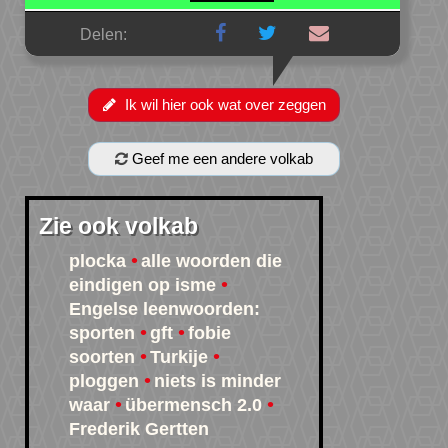
Delen:
Ik wil hier ook wat over zeggen
Geef me een andere volkab
Zie ook volkab
plocka
alle woorden die
eindigen op isme
Engelse leenwoorden:
sporten
gft
fobie
soorten
Turkije
ploggen
niets is minder
waar
übermensch 2.0
Frederik Gertten