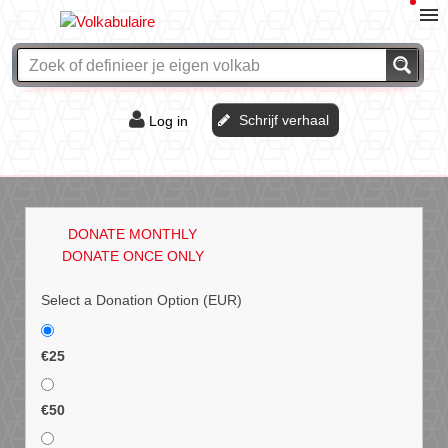
Schrijf verhaal
Log in
De of het?
Vraag & antwoord
DONATE MONTHLY
Webshop
DONATE ONCE ONLY
Select a Donation Option
(EUR)
€25
€50