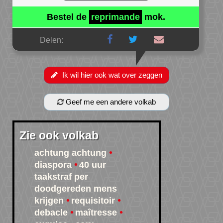
Bestel de
reprimande
mok.
Delen:
Ik wil hier ook wat over zeggen
Geef me een andere volkab
Zie ook volkab
achtung achtung
diaspora
40 uur
taakstraf per
doodgereden mens
krijgen
requisitoir
debacle
maîtresse