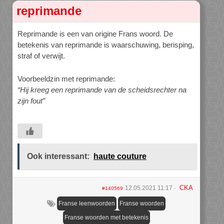
reprimande
Reprimande is een van origine Frans woord. De
betekenis van reprimande is waarschuwing, berisping,
straf of verwijt.
Voorbeeldzin met reprimande:
“Hij kreeg een reprimande van de scheidsrechter na
zijn fout”
Ook interessant:
haute couture
CKA
12.05.2021 11:17
#140569
Franse leenwoorden
Franse woorden
Franse woorden met betekenis