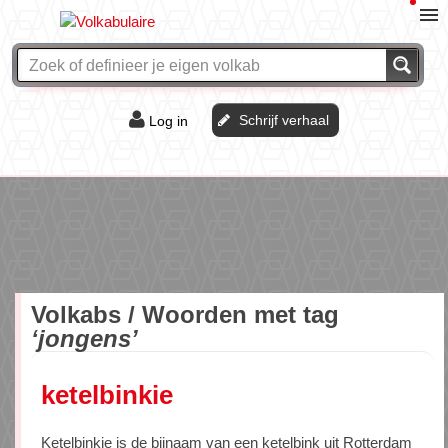
Schrijf verhaal
Log in
De of het?
Vraag & antwoord
Webshop
Volkabs / Woorden met tag
‘jongens’
ketelbinkie
Ketelbinkie is de bijnaam van een ketelbink uit Rotterdam