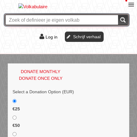
Schrijf verhaal
Log in
De of het?
Vraag & antwoord
DONATE MONTHLY
Webshop
DONATE ONCE ONLY
Select a Donation Option
(EUR)
€25
€50