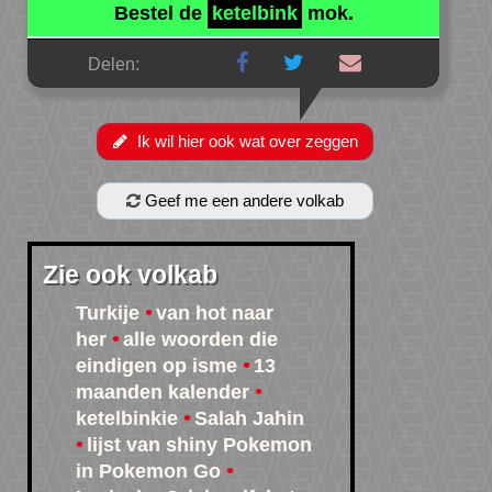
Bestel de
ketelbink
mok.
Delen:
Ik wil hier ook wat over zeggen
Geef me een andere volkab
Zie ook volkab
Turkije
van hot naar
her
alle woorden die
eindigen op isme
13
maanden kalender
ketelbinkie
Salah Jahin
lijst van shiny Pokemon
in Pokemon Go