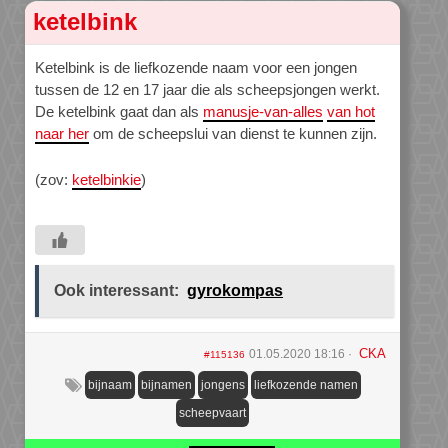
ketelbink
Ketelbink is de liefkozende naam voor een jongen
tussen de 12 en 17 jaar die als scheepsjongen werkt.
De ketelbink gaat dan als
manusje-van-alles
van hot
naar her
om de scheepslui van dienst te kunnen zijn.
(zov:
ketelbinkie
)
Ook interessant:
gyrokompas
CKA
01.05.2020 18:16
#115136
bijnaam
bijnamen
jongens
liefkozende namen
scheepvaart