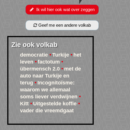
Ik wil hier ook wat over zeggen
Geef me een andere volkab
Zie ook volkab
democratie
Turkije
het
leven
factotum
übermensch 2.0
met de
auto naar Turkije en
terug
Incognitoïsme:
waarom we allemaal
soms liever verdwijnen
Kitt
Uitgestelde koffie
vader die vreemdgaat