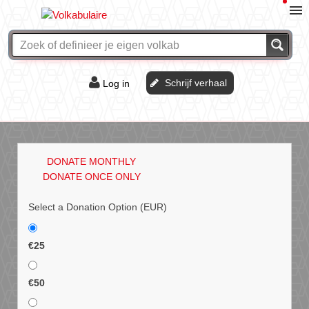
Schrijf verhaal
Log in
De of het?
Vraag & antwoord
DONATE MONTHLY
Webshop
DONATE ONCE ONLY
Select a Donation Option
(EUR)
€25
€50