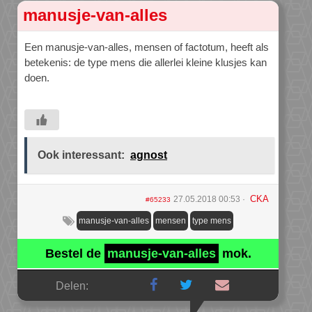
manusje-van-alles
Een manusje-van-alles, mensen of factotum, heeft als
betekenis: de type mens die allerlei kleine klusjes kan
doen.
Ook interessant:
agnost
CKA
27.05.2018 00:53
#65233
manusje-van-alles
mensen
type mens
Bestel de
manusje-van-alles
mok.
Delen: