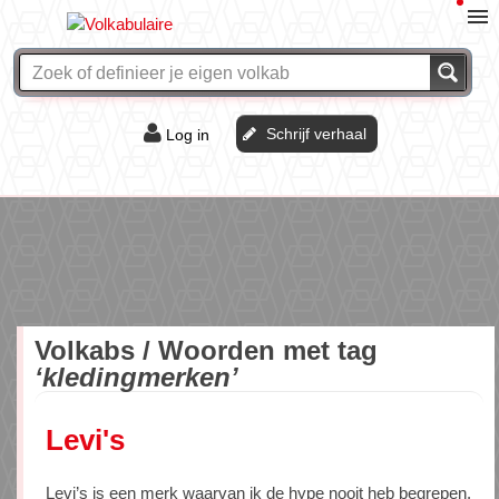
Schrijf verhaal
Log in
De of het?
Vraag & antwoord
Webshop
Volkabs / Woorden met tag
‘kledingmerken’
Levi's
Levi’s is een merk waarvan ik de hype nooit heb begrepen.