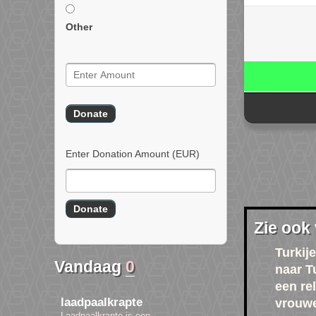
Other
Enter Donation Amount
(EUR)
Zie ook
Turkije
Vandaag
0
naar T
een rel
laadpaalkrapte
vrouw
Laadpaalkrapte is een