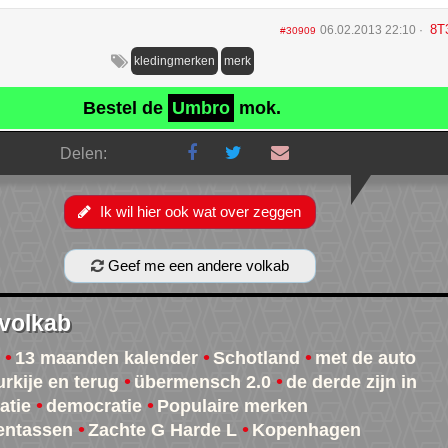
8T
06.02.2013 22:10
#30909
kledingmerken
merk
Bestel de
Umbro
mok.
Delen:
Ik wil hier ook wat over zeggen
Geef me een andere volkab
 volkab
13 maanden kalender
Schotland
met de auto
urkije en terug
übermensch 2.0
de derde zijn in
atie
democratie
Populaire merken
entassen
Zachte G Harde L
Kopenhagen