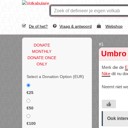
De of het?
Vraag & antwoord
Webshop
DONATE
MONTHLY
Umbro
DONATE ONCE
ONLY
Merk die de
E
Nike
dit nu do
Select a Donation Option
(EUR)
Neemt niet we
€25
€50
Ook inter
€100