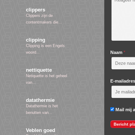
clippers
Clippers zijn de
contentmakers die...
clipping
Clipping is een Engels
Naam
*
woord...
nettiquette
Netiquette is het geheel
E-mailadre
van...
datathermie
Datathermie is het
Mail mij 
benutten van...
Veblen goed