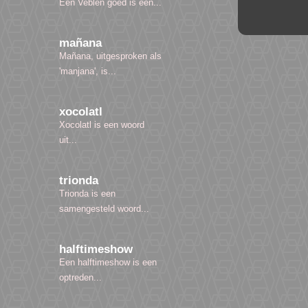
Een Veblen goed is een...
mañana
Mañana, uitgesproken als
'manjana', is...
xocolatl
Xocolatl is een woord
uit...
trionda
Trionda is een
samengesteld woord...
halftimeshow
Een halftimeshow is een
optreden...