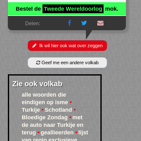
Bestel de
Tweede Wereldoorlog
mok.
Delen:
Ik wil hier ook wat over zeggen
Geef me een andere volkab
Zie ook volkab
alle woorden die
eindigen op isme
Turkije
Schotland
Bloedige Zondag
met
de auto naar Turkije en
terug
geallieerden
lijst
van regio exclusieve