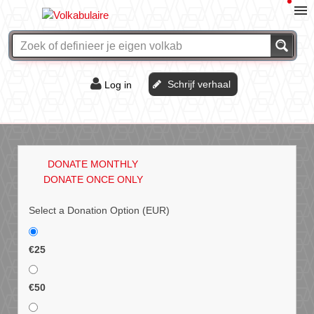
Schrijf verhaal
Log in
De of het?
Vraag & antwoord
DONATE MONTHLY
Webshop
DONATE ONCE ONLY
Select a Donation Option
(EUR)
€25
€50