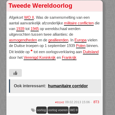
Tweede Wereldoorlog
Afgekort
WO II
. Was de samensmelting van een
aantal aanvankelijk afzonderlijke
militaire conflicten
die
van
1939
tot
1945
op wereldschaal werden
uitgevochten tussen twee allianties: de
asmogendheden
en de
geallieerden
. In
Europa
vielen
de Duitse troepen op 1 september 1939
Polen
binnen.
*
Dit leidde op
tot een oorlogsverklaring aan
Duitsland
door het
Verenigd Koninkrijk
en
Frankrijk
Ook interessant:
humanitaire corridor
8T3
09.02.2013 15:06
#31142
oorlog
oorlog voeren
WO II