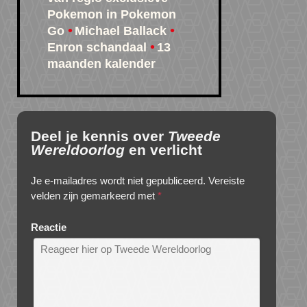
Pokemon in Pokemon
Go
Michael Ballack
Enron schandaal
13
maanden kalender
Deel je kennis over
Tweede
Wereldoorlog
en verlicht
Je e-mailadres wordt niet gepubliceerd.
Vereiste
velden zijn gemarkeerd met
*
Reactie