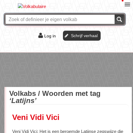
Schrijf verhaal
Log in
De of het?
Vraag & antwoord
Webshop
Volkabs / Woorden met tag
‘Latijns’
Veni Vidi Vici
Veni Vidi Vici: Het is een beroemde Latijnse zegswijze die