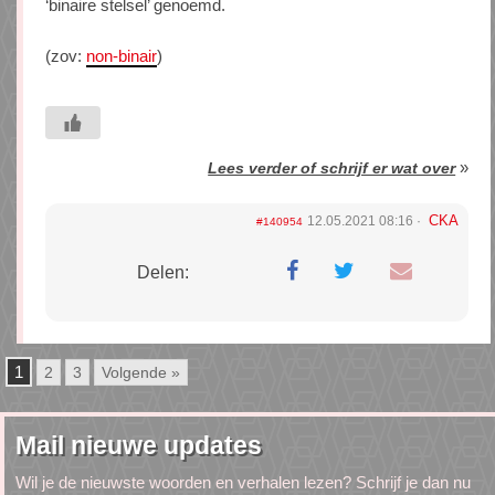
‘binaire stelsel’ genoemd.
(zov:
non-binair
)
»
Lees verder of schrijf er wat over
CKA
12.05.2021 08:16
#140954
Delen:
1
2
3
Volgende »
Mail nieuwe updates
Wil je de nieuwste woorden en verhalen lezen? Schrijf je dan nu