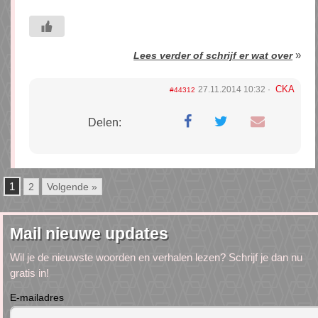
»
Lees verder of schrijf er wat over
CKA
27.11.2014 10:32
#44312
Delen:
1
2
Volgende »
Mail nieuwe updates
Wil je de nieuwste woorden en verhalen lezen? Schrijf je dan nu
gratis in!
E-mailadres