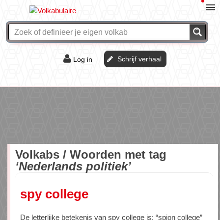
Schrijf verhaal
Log in
De of het?
Vraag & antwoord
Webshop
Volkabs / Woorden met tag
‘Nederlands politiek’
spy college
De letterlijke betekenis van spy college is: “spion college”