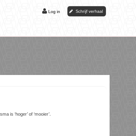
Schrijf verhaal
Log in
a is ‘hoger’ of ‘mooier’.