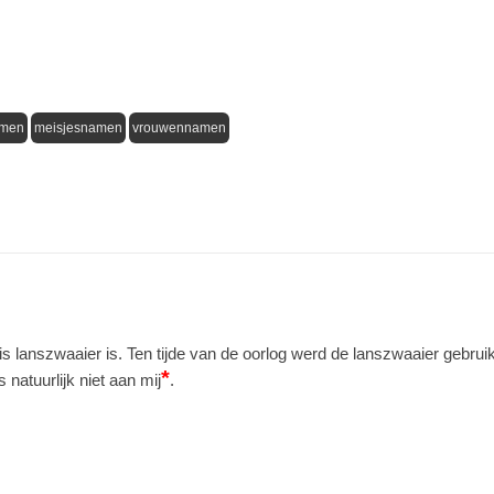
amen
meisjesnamen
vrouwennamen
s lanszwaaier is. Ten tijde van de oorlog werd de lanszwaaier gebru
*
natuurlijk niet aan mij
.