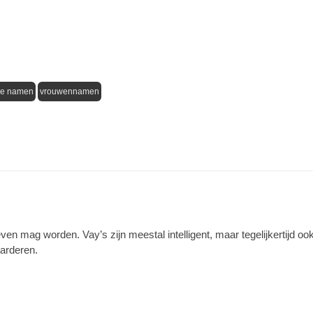
se namen
vrouwennamen
en mag worden. Vay’s zijn meestal intelligent, maar tegelijkertijd oo
aarderen.