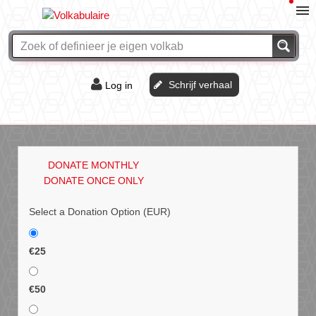
Schrijf verhaal
Log in
De of het?
Vraag & antwoord
DONATE MONTHLY
Webshop
DONATE ONCE ONLY
Select a Donation Option
(EUR)
€25
€50