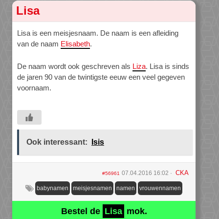
Lisa
Lisa is een meisjesnaam. De naam is een afleiding
van de naam
Elisabeth
.
De naam wordt ook geschreven als
Liza
. Lisa is sinds
de jaren 90 van de twintigste eeuw een veel gegeven
voornaam.
Ook interessant:
Isis
CKA
07.04.2016 16:02
#56961
babynamen
meisjesnamen
namen
vrouwennamen
Bestel de
Lisa
mok.