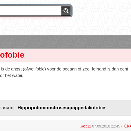
sofobie
is de angst (ofwel fobie) voor de oceaan of zee. Iemand is dan echt
r het water.
essant:
Hippopotomonstrosesquippedaliofobie
CK
07.09.2018 22:45
#65512