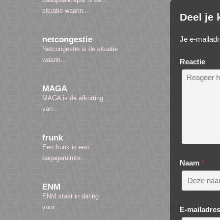
situatie waarin...
Deel je
Je e-mailadr
netcongestie
Netcongestie is de situatie
waarin...
Reactie
MAGA
MAGA is de afkorting
van...
frunk
Een frunk is een
bagageruimte...
Naam
*
ENM
ENM staat in dating
voor...
E-mailadre