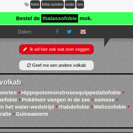
fobie
fobie soorten
water
zee
Bestel de
thalassofobie
mok.
Delen:
Ik wil hier ook wat over zeggen
Geef me een andere volkab
 volkab
soorten
Hippopotomonstrosesquippedaliofobie
aefobie
Pokémon vangen in de zee
osmose
in het water-wedstrijd
rhabdofobie
Melissofobie
atie
Guineaworm