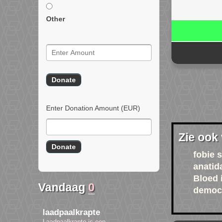
Other
Enter Donation Amount
(EUR)
Zie ook
fobie 
anatid
Bloed 
Vandaag
0
democr
laadpaalkrapte
Laadpaalkrapte is een