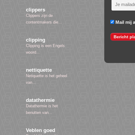
clippers
Clippers zijn de
Mail mij 
contentmakers die...
clipping
Clipping is een Engels
woord...
nettiquette
Netiquette is het geheel
van...
datathermie
Datathermie is het
benutten van...
Veblen goed