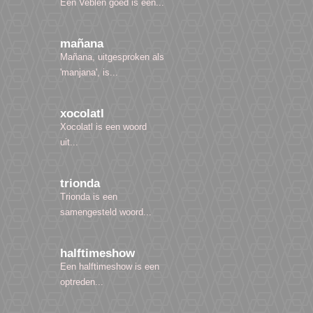
Een Veblen goed is een...
mañana
Mañana, uitgesproken als
'manjana', is...
xocolatl
Xocolatl is een woord
uit...
trionda
Trionda is een
samengesteld woord...
halftimeshow
Een halftimeshow is een
optreden...