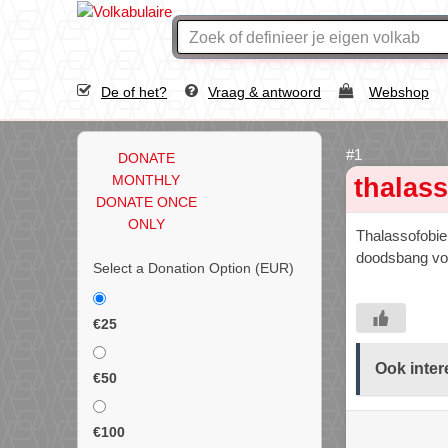
De of het?
Vraag & antwoord
Webshop
DONATE
MONTHLY
thalas
DONATE ONCE
ONLY
Thalassofobie 
doodsbang voo
Select a Donation Option
(EUR)
€25
Ook inter
€50
€100