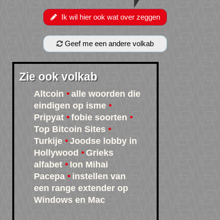
Ik wil hier ook wat over zeggen
Geef me een andere volkab
Zie ook volkab
Altcoin
alle woorden die
eindigen op isme
Pripyat
fobie soorten
Top Bitcoin Sites
Turkije
Joodse lobby in
Hollywood
Grieks
alfabet
Ion Mihai
Pacepa
instellen van
een range extender op
Windows en Mac