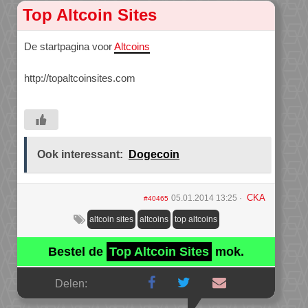
Top Altcoin Sites
De startpagina voor
Altcoins
http://topaltcoinsites.com
Ook interessant:
Dogecoin
CKA
05.01.2014 13:25
#40465
altcoin sites
altcoins
top altcoins
Bestel de
Top Altcoin Sites
mok.
Delen: