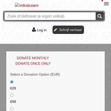
Schrijf verhaal
Log in
De of het?
Vraag & antwoord
DONATE MONTHLY
Webshop
DONATE ONCE ONLY
Select a Donation Option
(EUR)
€25
€50