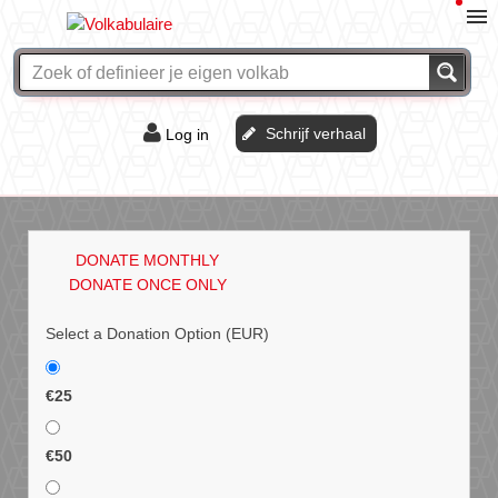
Schrijf verhaal
Log in
De of het?
Vraag & antwoord
DONATE MONTHLY
Webshop
DONATE ONCE ONLY
Select a Donation Option
(EUR)
€25
€50