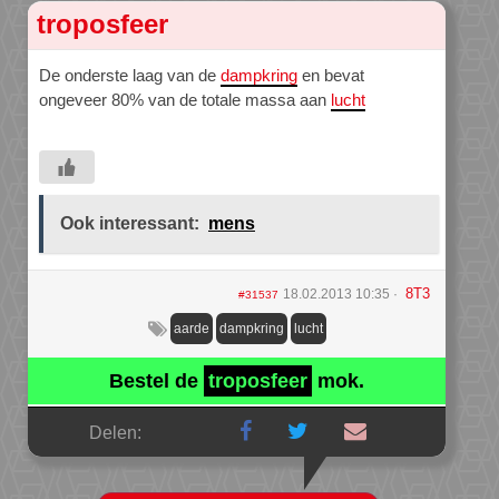
troposfeer
De onderste laag van de
dampkring
en bevat
ongeveer 80% van de totale massa aan
lucht
Ook interessant:
mens
8T3
18.02.2013 10:35
#31537
aarde
dampkring
lucht
Bestel de
troposfeer
mok.
Delen: