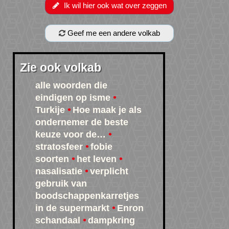
Ik wil hier ook wat over zeggen
Geef me een andere volkab
Zie ook volkab
alle woorden die
eindigen op isme
Turkije
Hoe maak je als
ondernemer de beste
keuze voor de…
stratosfeer
fobie
soorten
het leven
nasalisatie
verplicht
gebruik van
boodschappenkarretjes
in de supermarkt
Enron
schandaal
dampkring