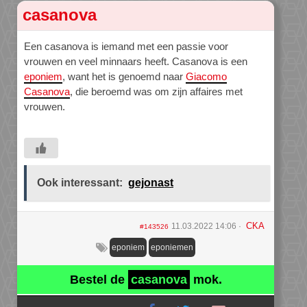
casanova
Een casanova is iemand met een passie voor
vrouwen en veel minnaars heeft. Casanova is een
eponiem
, want het is genoemd naar
Giacomo
Casanova
, die beroemd was om zijn affaires met
vrouwen.
Ook interessant:
gejonast
CKA
11.03.2022 14:06
#143526
eponiem
eponiemen
Bestel de
casanova
mok.