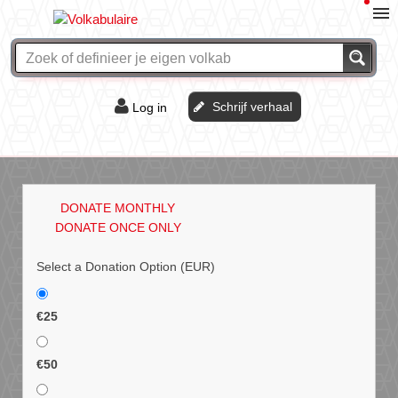
Schrijf verhaal
Log in
De of het?
Vraag & antwoord
DONATE MONTHLY
Webshop
DONATE ONCE ONLY
Select a Donation Option
(EUR)
€25
€50