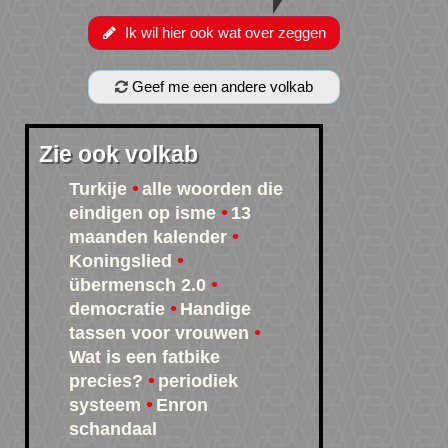
Ik wil hier ook wat over zeggen
Geef me een andere volkab
Zie ook volkab
Turkije
alle woorden die
eindigen op isme
13
maanden kalender
Koningslied
übermensch 2.0
democratie
Handige
tassen voor vrouwen
Wat is een fatbike
precies?
periodiek
systeem
Enron
schandaal