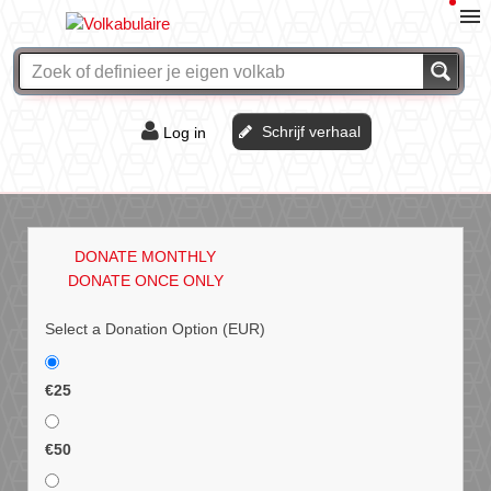
Schrijf verhaal
Log in
De of het?
Vraag & antwoord
DONATE MONTHLY
Webshop
DONATE ONCE ONLY
Select a Donation Option
(EUR)
€25
€50