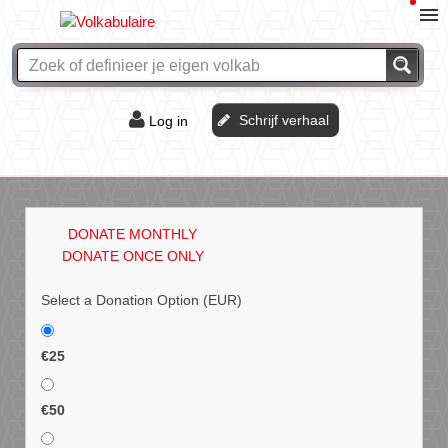
Schrijf verhaal
Log in
De of het?
Vraag & antwoord
DONATE MONTHLY
Webshop
DONATE ONCE ONLY
Select a Donation Option
(EUR)
€25
€50