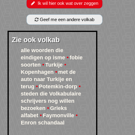
Ik wil hier ook wat over zeggen
Geef me een andere volkab
Zie ook volkab
alle woorden die
eindigen op isme
fobie
soorten
Turkije
Kopenhagen
met de
auto naar Turkije en
terug
Potemkin-dorp
steden die Volkabulaire
schrijvers nog willen
bezoeken
Grieks
alfabet
Faymonville
Enron schandaal