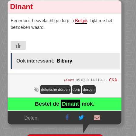
Dinant
Een mooi, heuvelachtige dorp in
België
. Lijkt me het
bezoeken waard.
Ook interessant:
Bibury
CKA
05.03.2014 11:43
#41021
Belgische dorpen
dorp
dorpen
Bestel de
Dinant
mok.
Delen: