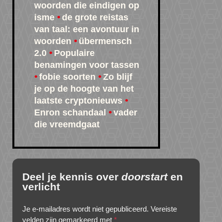
woorden die eindigen op
isme
de grote reistas
van taal: een avontuur in
woorden
übermensch
2.0
Populaire
benamingen voor tassen
fobie soorten
Zo blijf
je op de hoogte van het
laatste cryptonieuws
Enron schandaal
vader
die vreemdgaat
Deel je kennis over
doorstart
en
verlicht
Je e-mailadres wordt niet gepubliceerd.
Vereiste
velden zijn gemarkeerd met
*