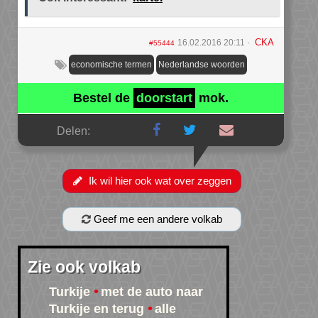
CKA
16.02.2016 20:11
#55444
economische termen
Nederlandse woorden
Bestel de
doorstart
mok.
Delen:
Ik wil hier ook wat over zeggen
Geef me een andere volkab
Zie ook volkab
Turkije
met de auto naar
Turkije en terug
alle