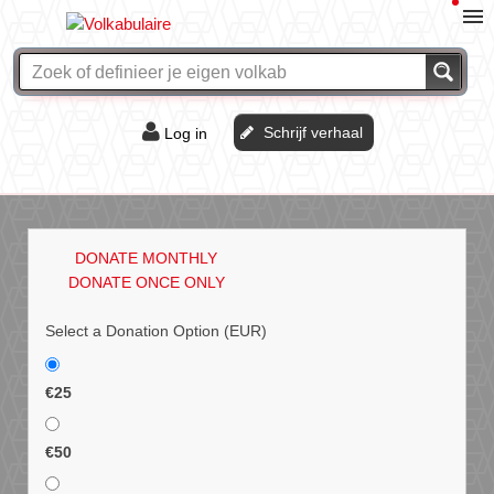
Schrijf verhaal
Log in
De of het?
Vraag & antwoord
DONATE MONTHLY
Webshop
DONATE ONCE ONLY
Select a Donation Option
(EUR)
€25
€50