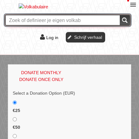
Schrijf verhaal
Log in
De of het?
Vraag & antwoord
DONATE MONTHLY
Webshop
DONATE ONCE ONLY
Select a Donation Option
(EUR)
€25
€50