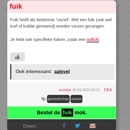
fuik
Fuik heeft als betekenis ‘visnet’. Met een fuik (ook wel
korf of kubbe genoemd) worden vissen gevangen.
Je hebt ook specifieke fuiken, zoals een
aalfuik
.
Ook interessant:
aalsvel
CKA
30.04.2020 00:31
#102868
gereedschap
vissen
Bestel de
fuik
mok.
Delen: