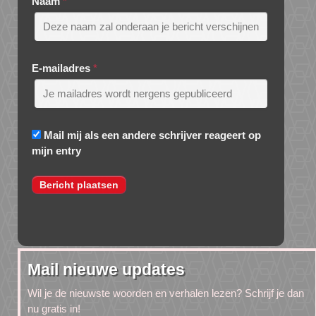
Naam
*
E-mailadres
*
Mail mij als een andere schrijver reageert op
mijn entry
Mail nieuwe updates
Wil je de nieuwste woorden en verhalen lezen? Schrijf je dan
nu gratis in!