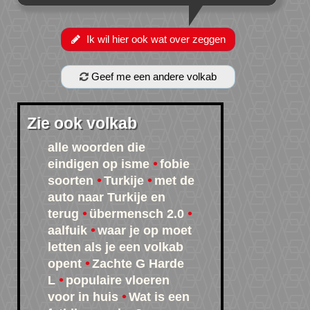
Ik wil hier ook wat over zeggen
Geef me een andere volkab
Zie ook volkab
alle woorden die
eindigen op isme
fobie
soorten
Turkije
met de
auto naar Turkije en
terug
übermensch 2.0
aalfuik
waar je op moet
letten als je een volkab
opent
Zachte G Harde
L
populaire vloeren
voor in huis
Wat is een