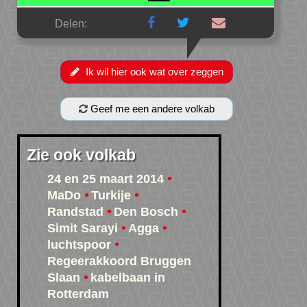
Delen:
Ik wil hier ook wat over zeggen
Geef me een andere volkab
Zie ook volkab
24 en 25 maart 2014
MaDo
Turkije
Randstad
Den Bosch
Simit Sarayi
Agga
luchtspoor
Regeerakkoord Bruggen
Slaan
kabelbaan in
Rotterdam