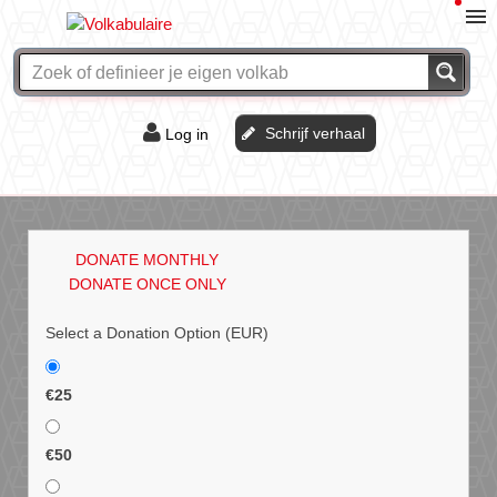
Schrijf verhaal
Log in
De of het?
Vraag & antwoord
DONATE MONTHLY
Webshop
DONATE ONCE ONLY
Select a Donation Option
(EUR)
€25
€50