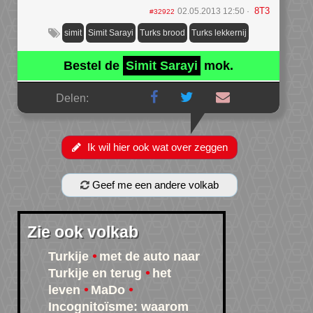
8T3
02.05.2013 12:50
#32922
simit
Simit Sarayi
Turks brood
Turks lekkernij
Bestel de
Simit Sarayi
mok.
Delen:
Ik wil hier ook wat over zeggen
Geef me een andere volkab
Zie ook volkab
Turkije
met de auto naar
Turkije en terug
het
leven
MaDo
Incognitoïsme: waarom