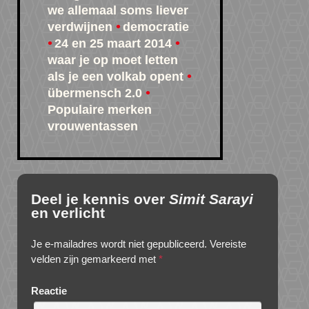
we allemaal soms liever
verdwijnen
democratie
24 en 25 maart 2014
waar je op moet letten
als je een volkab opent
übermensch 2.0
Populaire merken
vrouwentassen
Deel je kennis over
Simit Sarayi
en verlicht
Je e-mailadres wordt niet gepubliceerd.
Vereiste
velden zijn gemarkeerd met
*
Reactie