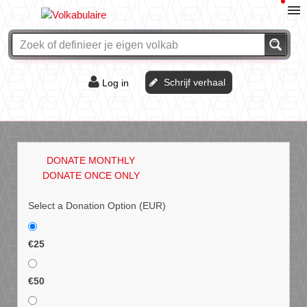
Schrijf verhaal
Log in
De of het?
Vraag & antwoord
DONATE MONTHLY
Webshop
DONATE ONCE ONLY
Select a Donation Option
(EUR)
€25
€50